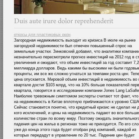
откосы для пластиковых окон
Загородная недвижимость выходит из кризиса В июле на рынке
загородной недвижимости был отмечен повышенный спрос на
земельные участки. Зинковский добавил, что аналитики компани
незначительно пересмотрели прогноз инвестиций на 2012 год в с
увеличения и ожидают, что объем инвестиций за год составит 7,2
миллиарда долларов. Ведь какими бы высокими ни были годовы
проценты, им все же сложно угнаться за темпами роста цен. Тепе
цена опускается. Мировой объем инвестиций в недвижимость во
квартале достиг $103 млрд, что на 10% больше показателей пер
квартала, говорится в исследовании компании Jones Lang LaSalle
Наиболее тревожным симптомом эксперты считают тот факт, что
на недвижимость в Китае вплотную приближаются к уровню США
Сейчас становится понятно, что кредитный кризис не сделал ни 
кого исключений, и цены на недвижимость падают во все больш
количестве стран по всему миру. Поэтому ожидать значительног
падения цен на жилье в регионах тоже не приходится. По его сло
уже до конца этого года будет отобран ряд компаний, каждой из
которых передадут в управление по 20 тыс. Падение цен будет