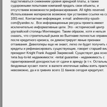
подстегиваться снижением уровня арендной платы, а также
судорожными попытками компаний продать свои объекты, и
отсутствием возможности рефинансирования. All rights reserved.
Использование материалов возможно при установке ссылки на с
1001-rest. Контактная информация. e-mail: andreevskiy-spusk-
com@yandex.ru . Все информационные ресурсы проекта имеют
исключительно информативные цели. Это - исторический центр
уругвайской столицы Монтевидео. Таким образом, хотя и нельзя
сказать, что строительный рынок во Вьетнаме полностью оправи
после кредитного кризиса, он демонстрирует явные признаки
оттаивания. Девелоперы еще не знают, легко ли будет получить
кредиты и рефинансировать существующие, говорит старший виц
президент Knight Frank Андрей Закревский. Существует два осн
типа buy-to-let недвижимости: -rental guarantee - недвижимость с
гарантированной доходностью от сдачи в аренду (в т.ч. Остальн
бездомные кусают локти: в валюте ипотечные займы взять практ
невозможно, да и в гривнях всего 11 банков сегодня кредитуют.