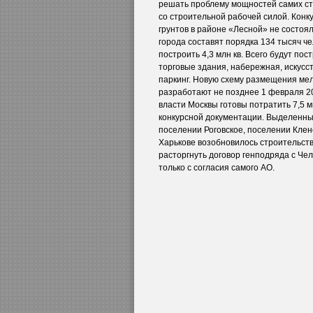
решать проблему мощностей самих ст
со строительной рабочей силой. Конк
грунтов в районе «Лесной» не состоя
города составят порядка 134 тысяч че
построить 4,3 млн кв. Всего будут по
торговые здания, набережная, искусст
паркинг. Новую схему размещения мел
разработают не позднее 1 февраля 20
власти Москвы готовы потратить 7,5 м
конкурсной документации. Выделенны
поселении Роговское, поселении Клено
Харькове возобновилось строительст
расторгнуть договор генподряда с Че
только с согласия самого АО.