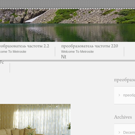
come To Metrosite
Welcome To Metrosite
Nt
преобр
Decemb