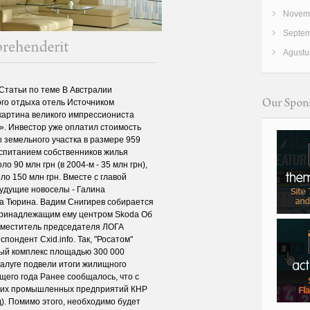
Novemb
Septem
Agustu
 Статьи по теме В Австралии
ого отдыха отель Источником
картина великого импрессиониста
». Инвестор уже оплатил стоимость
 земельного участка в размере 959
оспитанием собственников жилья
о 90 млн грн (в 2004-м - 35 млн грн),
ло 150 млн грн. Вместе с главой
будущие новоселы - Галина
а Тюрина. Вадим Снигирев собирается
принадлежащим ему центром Skoda Об
аместитель председателя ЛОГА
пондент Cxid.info. Так, "Росатом"
ый комплекс площадью 300 000
Калуге подвели итоги жилищного
щего года Ранее сообщалось, что с
ущих промышленных предприятий КНР
д). Помимо этого, необходимо будет