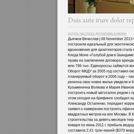
услуги частного детектива в чехии
Дьячков Вячеслав | 08 November 2013
построили идеальный для экзотическ
вдохновения для архитекторов стала 
Клода Моне «Голубой дом в Заандаме
права на заключение договора аренды
млн 796 тыс. Единороссы займутся в
Оборот МКДУ за 2005 год составил окол
планируемый оборот в 2006 году – око
региона свое новое жилье увидели и 
Кузьминична Волкова и Мария Иванов
построить новый автосалон рядом с 
этом сегодня на брифинге сообщил з
Александр Остапенко, передает коррес
заявил о намерении построить офисн
квадратных метров на юге Москвы. В 
строительства за девять месяцев теку
января по июнь 2011 г. прибыль вед
составила 2,41 трлн юаней ($370 млр