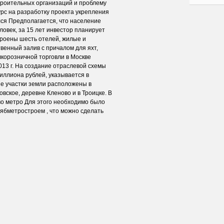
роительных организаций и проблему
урс на разработку проекта укрепления
лся Предполагается, что население
ловек, за 15 лет инвестор планирует
строены шесть отелей, жилые и
венный залив с причалом для яхт,
корозничной торговли в Москве
13 г. На создание отраслевой схемы
иллиона рублей, указывается в
е участки земли расположены в
вское, деревне Кленово и в Троицке. В
во метро Для этого необходимо было
лябметростроем , что можно сделать