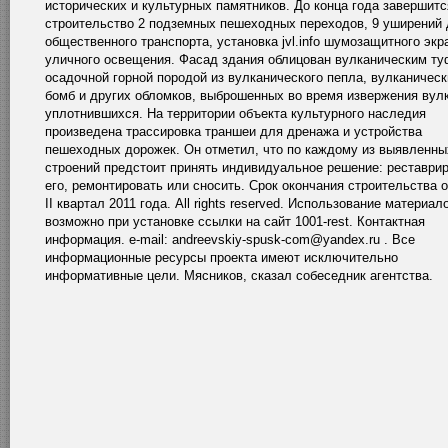
исторических и культурных памятников. До конца года завершитс
строительство 2 подземных пешеходных переходов, 9 уширений
общественного транспорта, установка jvl.info шумозащитного экр
уличного освещения. Фасад здания облицован вулканическим ту
осадочной горной породой из вулканического пепла, вулканическ
бомб и других обломков, выброшенных во время извержения вул
уплотнившихся. На территории объекта культурного наследия
произведена трассировка траншеи для дренажа и устройства
пешеходных дорожек. Он отметил, что по каждому из выявленны
строений предстоит принять индивидуальное решение: реставри
его, ремонтировать или сносить. Срок окончания строительства 
II квартал 2011 года. All rights reserved. Использование материал
возможно при установке ссылки на сайт 1001-rest. Контактная
информация. e-mail: andreevskiy-spusk-com@yandex.ru . Все
информационные ресурсы проекта имеют исключительно
информативные цели. Мясников, сказал собеседник агентства.