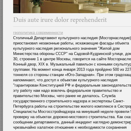
геополитика современности
Столичный Департамент культурного наследия (Мосгорнаследие)
приостановил незаконные работы, искажающие фасады объекта
культурного наследия регионального значения "Жилой дом
Министерства обороны СССР" на Садовой-Кудринской улице, дом
30, строение 1 в центре Москвы, говорится на сайте Мосгорнасле
Конный двор, ХIХ в. Музыкальный павильон с конными скульпту
группами. На момент конца января 2013 года пройдено 500 из 22
тоннеля со стороны станции «Юго-Западная». При этом градоза
напоминают, что доступ к объектам культурного наследия
"гарантирован Конституцией РФ и федеральным законодательств
эту работу нам надо вовлечь федеральное правительство и
правительство Москвы, чего ранее не делалось. Служба
государственного строительного надзора и экспертизы Санкт-
Петербурга работы на строительстве жилого комплексе в Сестро
Специалисты Мосгосстройнадзора на минувшей неделе провели 
проверку на объектах дорожно-мостового строительства. Как ска
сообщении департамента, данный инцидент наглядно демонстри
чрезвычайно халатное отношение к необходимости сохранения