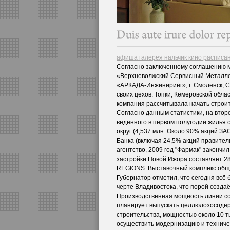
афиша галерея нальчик кино расписа
Согласно заключенному соглашению 
«Верхневолжский Сервисный Металло
«АРКАДА-Инжиниринг», г. Смоленск, 
своих цехов. Топки, Кемеровской обла
компания рассчитывала начать строит
Согласно данным статистики, на вто
веденного в первом полугодии жилья
округ (4,537 млн. Около 90% акций З
Банка (включая 24,5% акций правител
агентство, 2009 год "Фармак" закончи
застройки Новой Ижора составляет 28
REGIONS. Выставочный комплекс общ
Губернатор отметил, что сегодня всё
черте Владивостока, что порой созда
Производственная мощность линии со
планирует выпускать целлюлозосоде
строительства, мощностью около 10 т
осуществить модернизацию и технич