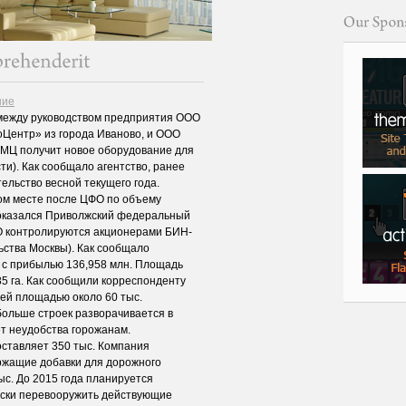
ние
между руководством предприятия ООО
Центр» из города Иваново, и ООО
СМЦ получит новое оборудование для
сти). Как сообщало агентство, ранее
ельство весной текущего года.
ром месте после ЦФО по объему
 оказался Приволжский федеральный
АО контролируются акционерами БИН-
ьства Москвы). Как сообщало
л с прибылью 136,958 млн. Площадь
5 га. Как сообщили корреспонденту
ей площадью около 60 тыс.
 больше строек разворачивается в
ёт неудобства горожанам.
ставляет 350 тыс. Компания
ржащие добавки для дорожного
ыс. До 2015 года планируется
ески перевооружить действующие