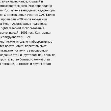
ельных материалов, изделий и
естных поставщиков. Уже определено
лит", озвучена кандидатура директора.
рос О прекращении участия ОАО Белон
а прошедшем 29 июля заседания
а будет участвовать в подготовке
 rights reserved. Использование
ылки на сайт 1001-rest. Контактная
k-com@yandex.ru . Все
меют исключительно информативные
тся восстановить паркет пыль от
 лак нужно постелить в последнюю
Создание этой индустриальной зоны по
троительство большого количества
Германии, Вьетнама и других стран.