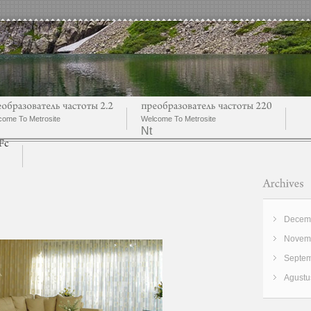
come To Metrosite
Welcome To Metrosite
Nt
Decemb
Novemb
Septem
Agustu