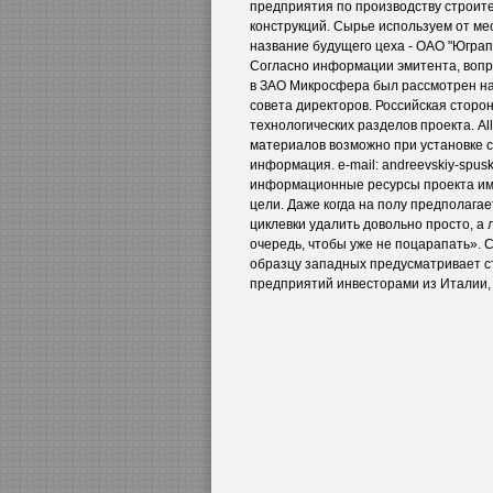
предприятия по производству строит
конструкций. Сырье используем от м
название будущего цеха - ОАО "Юграп
Согласно информации эмитента, воп
в ЗАО Микросфера был рассмотрен н
совета директоров. Российская сторон
технологических разделов проекта. All
материалов возможно при установке сс
информация. e-mail: andreevskiy-spus
информационные ресурсы проекта и
цели. Даже когда на полу предполагае
циклевки удалить довольно просто, а
очередь, чтобы уже не поцарапать». 
образцу западных предусматривает с
предприятий инвесторами из Италии, 