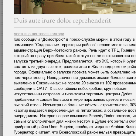
лестница винтовая калгари
Как сообщили "Домострою" в пресс-службе мэрии, в этом году в
номинации "Содержание территории района" первое место занял
администрация Верх-Исетского района. Речь идет о ТРЦ Гринвич 
который по праву приобрел такой статус после состоявшегося се
запуска третьей очереди. Предполагается, что ЖК, который буде
состоять из двух высоток, разместится в Железнодорожном рай
города. Официально о запуске проекта может быть объявлено не
чем через месяц. Неподсвеченных домовых знаков больше всего
выявлено в Сокольниках: не горело 20 знаков из 102 проверенных
сообщили в ОАТИ. К высочайшим небоскребам, крупнейшим
искусственным островам и гигантским торговым центрам Дубая
прибавился и самый большой в мире парк живых цветов и новый
высокий отель. Несмотря на большие объемы строительства, 30
квартир выдается переселенцам из пятиэтажек, а остальное дос
очередникам. Интернет-опрос компании PropertyFinder показал, ч
самым благоприятным для жизни местом в Дубае его жители счи
прибрежный район Umm Suqeim, сообщает издание Arabian Busin
Губернатор считает, что Всеволожский район нельзя превращать