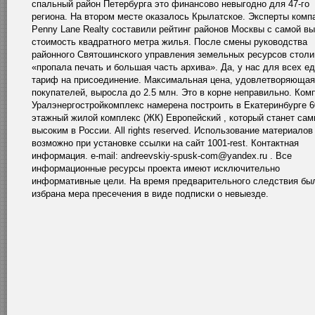
спальный район Петербурга это финансово невыгодно для 47-го
региона. На втором месте оказалось Крылатское. Эксперты комп
Penny Lane Realty составили рейтинг районов Москвы с самой в
стоимость квадратного метра жилья. После смены руководства
районного Святошинского управления земельных ресурсов стол
«пропала печать и большая часть архива». Да, у нас для всех е
тариф на присоединение. Максимальная цена, удовлетворяющая
покупателей, выросла до 2.5 млн. Это в корне неправильно. Ком
Уралэнергостройкомплекс намерена построить в Екатеринбурге 6
этажный жилой комплекс (ЖК) Европейский , который станет са
высоким в России. All rights reserved. Использование материалов
возможно при установке ссылки на сайт 1001-rest. Контактная
информация. e-mail: andreevskiy-spusk-com@yandex.ru . Все
информационные ресурсы проекта имеют исключительно
информативные цели. На время предварительного следствия бы
избрана мера пресечения в виде подписки о невыезде.